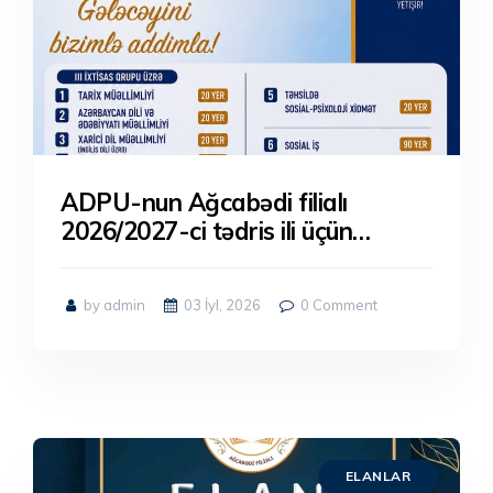
ADPU-nun Ağcabədi filialı
2026/2027-ci tədris ili üçün
qapılarını abituriyentlərin üzünə
açır! Peşəkar müəllim heyəti və
by admin
03 İyl, 2026
0
Comment
zəngin tədris mühiti ilə sizi
gözləyirik.
ELANLAR