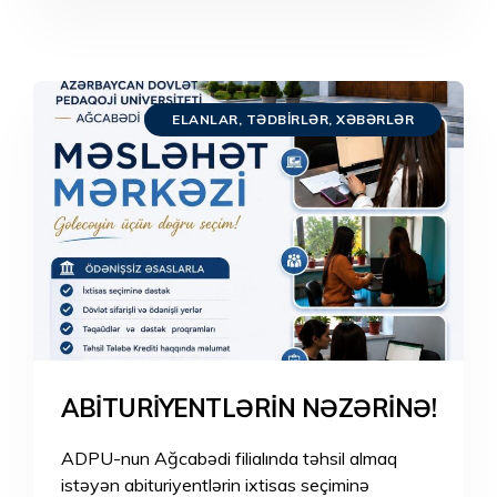
ELANLAR
,
TƏDBIRLƏR
,
XƏBƏRLƏR
ABİTURİYENTLƏRİN NƏZƏRİNƏ!
ADPU-nun Ağcabədi filialında təhsil almaq
istəyən abituriyentlərin ixtisas seçiminə