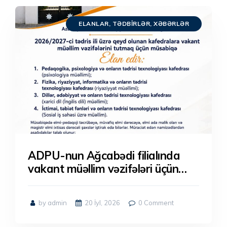
ELANLAR
,
TƏDBIRLƏR
,
XƏBƏRLƏR
ADPU-nun Ağcabədi filialında
vakant müəllim vəzifələri üçün
müsabiqə elan olunur
by admin
20 İyl, 2026
0
Comment