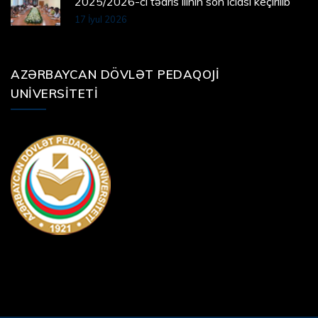
2025/2026-cı tədris ilinin son iclası keçirilib
17 İyul 2026
AZƏRBAYCAN DÖVLƏT PEDAQOJI
UNIVERSITETI