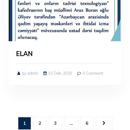
ELAN
by admin
01 Dek, 2025
0
Comment
1
2
3
…
6