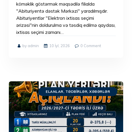
köməklik göstərmək məqsədilə filialda
"Abituriyentə dəstək Mərkəzi" yaradılmışdır.
Abituriyentlər "Elektron ixtisas seçimi
ərizəsi"nin doldurulma və təsdiq edilmə qaydası,
ixtisas seçimi zamanı…
by admin
10 İyl, 2026
0
Comment
ELANLAR
,
TƏDBIRLƏR
,
XƏBƏRLƏR