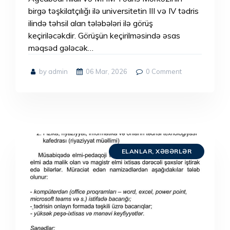
birgə təşkilatçılığı ilə universitetin III və IV tədris
ilində təhsil alan tələbələri ilə görüş
keçiriləcəkdir. Görüşün keçirilməsində əsas
məqsəd gələcək…
by admin
06 Mar, 2026
0
Comment
ELANLAR
,
XƏBƏRLƏR