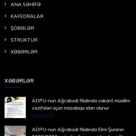
ANA SƏHİFƏ
KAFEDRALAR
ŞÖBƏLƏR
STRUKTUR
XƏBƏRLƏR
XƏBƏRLƏR
ADPU-nun Ağcabədi filialında vakant müəllim
vəzifələri üçün müsabiqə elan olunur
20 İyul 2026
ADPU-nun Ağcabədi filialında Elmi Şuranın