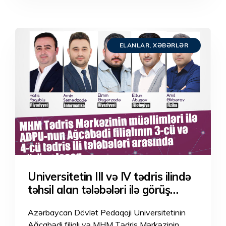
ELANLAR
,
XƏBƏRLƏR
Universitetin III və IV tədris ilində
təhsil alan tələbələri ilə görüş
keçiriləcəkdir.
Azərbaycan Dövlət Pedaqoji Universitetinin
Ağcabədi filialı və MHM Tədris Mərkəzinin