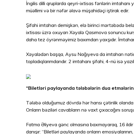
İngilis dilli qruplarda qeyri-ixtisas fənlərin imtahanı
müəllimi və bir nəfər əlavə müşahidəçi iştirak edir.
Şifahi imtahan demişkən, elə birinci mərtəbədə belə bir
ixtisası üzrə oxuyan Xəyalə Qasımova sonuncu kursdad
daha tez öyrənməyimiz baxımdan yaxşıdır. İmtahan “
Xəyalədən başqa, Aysu Nağıyeva da imtahan nəticəl
topladıqlarımdandır. 2 imtahanı şifahi, 4-nü isə yazıl
“Biletləri paylayanda tələbələrin dua etmələrin
Tələbə olduğumuz dövrdə hər hansı çətinlik olanda 
Onların bəziləri cavabların nə vaxt çıxacağını soruşur
Fatma Əliyeva gənc olmasına baxmayaraq, 16 ildir k
danışır: “Biletləri paylayanda onların emosiyalarının,