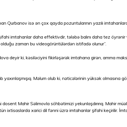
ban Qurbanov isə ən çox qayda pozuntularının yazılı imtahanlar
ahi imtahanlar daha effektivdir, tələbə balını daha tez öyrənir v
i olduğu zaman bu videogörüntülərdən istifadə olunur”.
deyir ki, kəsiləciyini fikirləşərək imtahana girən, amma maks
rüb yaxınlaşmışıq. Məlum olub ki, nəticələrinin yüksək olmasına g
ini dosent Mahir Səlimovla söhbətimizi yekunlaşdırırıq. Mahir mü
n ixtisaslarda xarici dil fənni üzrə imtahanlar şifahi keçirilir. İm