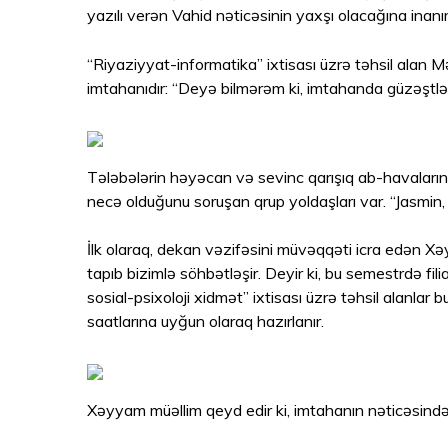
yazılı verən Vahid nəticəsinin yaxşı olacağına inanı
“Riyaziyyat-informatika” ixtisası üzrə təhsil alan
imtahanıdır: “Deyə bilmərəm ki, imtahanda güzəştlə
Tələbələrin həyəcan və sevinc qarışıq ab-havaların
necə olduğunu soruşan qrup yoldaşları var. “Jasmin,
İlk olaraq, dekan vəzifəsini müvəqqəti icra edən 
tapıb bizimlə söhbətləşir. Deyir ki, bu semestrdə fili
sosial-psixoloji xidmət” ixtisası üzrə təhsil alanlar
saatlarına uyğun olaraq hazırlanır.
Xəyyam müəllim qeyd edir ki, imtahanın nəticəsind