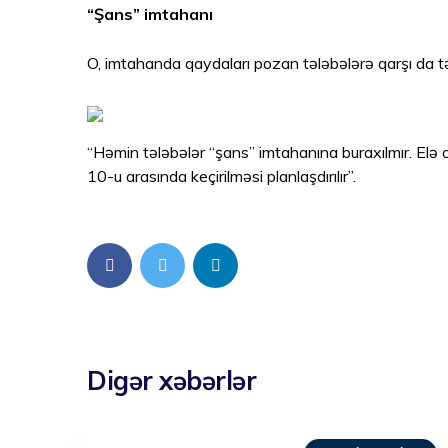
“Şans” imtahanı
O, imtahanda qaydaları pozan tələbələrə qarşı da tə
“Həmin tələbələr “şans” imtahanına buraxılmır. Elə 
10-u arasında keçirilməsi planlaşdırılır”.
Digər xəbərlər