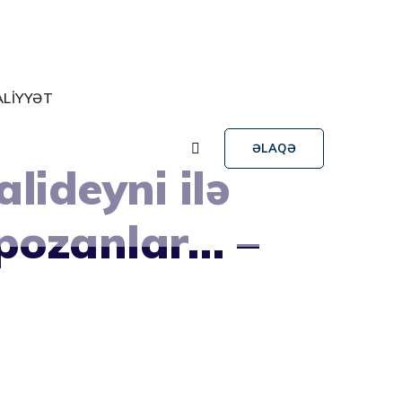
ALİYYƏT
ƏLAQƏ
lideyni ilə
 pozanlar… –