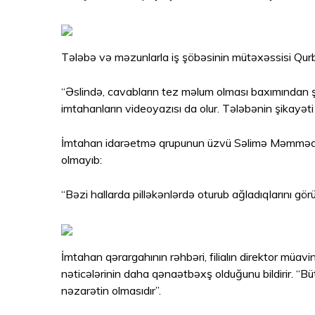
Tələbə və məzunlarla iş şöbəsinin mütəxəssisi Qur
“Əslində, cavabların tez məlum olması baxımından şif
imtahanların videoyazısı da olur. Tələbənin şikayət
İmtahan idarəetmə qrupunun üzvü Səlimə Məmmədova 
olmayıb:
“Bəzi hallarda pilləkənlərdə oturub ağladıqlarını gö
İmtahan qərargahının rəhbəri, filialın direktor müav
nəticələrinin daha qənaətbəxş olduğunu bildirir. “Bütü
nəzarətin olmasıdır”.