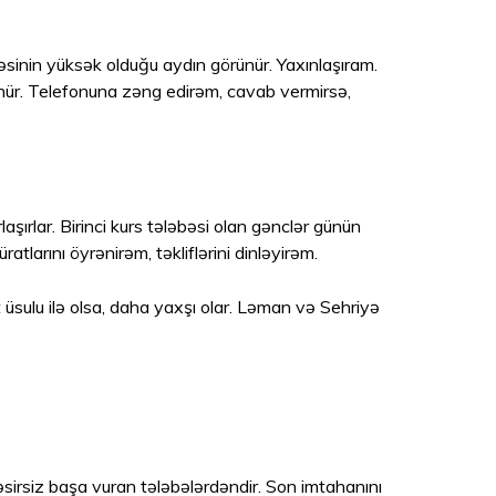
əsinin yüksək olduğu aydın görünür. Yaxınlaşıram.
dönür. Telefonuna zəng edirəm, cavab vermirsə,
aşırlar. Birinci kurs tələbəsi olan gənclər günün
atlarını öyrənirəm, təkliflərini dinləyirəm.
 üsulu ilə olsa, daha yaxşı olar. Ləman və Sehriyə
əsirsiz başa vuran tələbələrdəndir. Son imtahanını