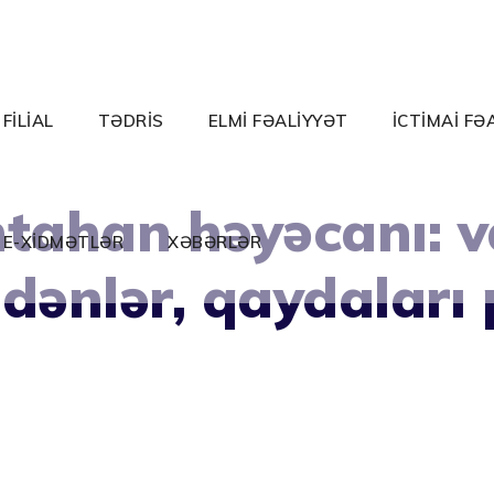
FİLİAL
TƏDRİS
ELMİ FƏALİYYƏT
İCTİMAİ FƏ
ahan həyəcanı: va
E-XİDMƏTLƏR
XƏBƏRLƏR
edənlər, qaydaları