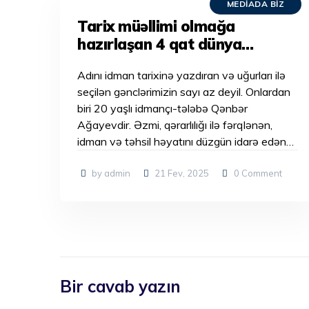
MEDIADA BIZ
Tarix müəllimi olmağa
hazırlaşan 4 qat dünya
çempionu: “Hər iki sahəni
Adını idman tarixinə yazdıran və uğurları ilə
sevirəm”
seçilən gənclərimizin sayı az deyil. Onlardan
biri 20 yaşlı idmançı-tələbə Qənbər
Ağayevdir. Əzmi, qərarlılığı ilə fərqlənən,
idman və təhsil həyatını düzgün idarə edən…
by admin
21 Fev, 2025
0
Comment
Bir cavab yazın