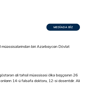
MEDIADA BIZ
sil müəssisələrindən biri Azərbaycan Dövlət
göstərən ali təhsil müəssisəsi ölkə başçısının 26
 onların 14-ü fəlsəfə doktoru, 12-si dosentdir. Ali