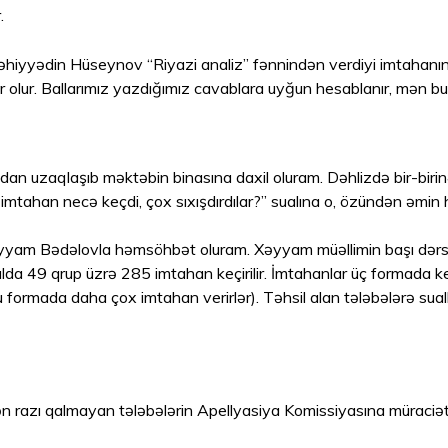
r.
 Məhiyyədin Hüseynov “Riyazi analiz” fənnindən verdiyi imtahanın
r olur. Ballarımız yazdığımız cavablara uyğun hesablanır, mən 
dan uzaqlaşıb məktəbin binasına daxil oluram. Dəhlizdə bir-birin
 imtahan necə keçdi, çox sıxışdırdılar?” sualına o, özündən əmin 
Xəyyam Bədəlovla həmsöhbət oluram. Xəyyam müəllimin başı dərs 
alda 49 qrup üzrə 285 imtahan keçirilir. İmtahanlar üç formada keçi
 bu formada daha çox imtahan verirlər). Təhsil alan tələbələrə sua
ən razı qalmayan tələbələrin Apellyasiya Komissiyasına müraciə