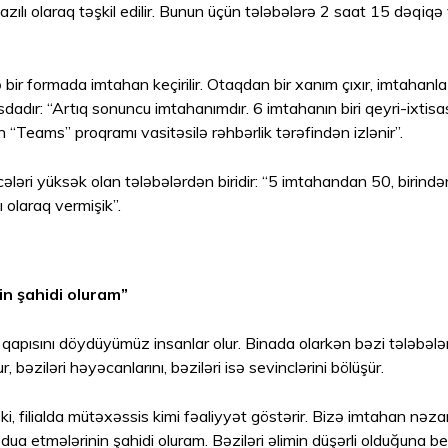
 yazılı olaraq təşkil edilir. Bunun üçün tələbələrə 2 saat 15 dəqiqə
 formada imtahan keçirilir. Otaqdan bir xanım çıxır, imtahanla bağlı 
ır: “Artıq sonuncu imtahanımdır. 6 imtahanın biri qeyri-ixtisas, d
Teams” proqramı vasitəsilə rəhbərlik tərəfindən izlənir”.
əri yüksək olan tələbələrdən biridir: “5 imtahandan 50, birind
ı olaraq vermişik”.
in şahidi oluram”
qapısını döydüyümüz insanlar olur. Binada olarkən bəzi tələbələ
, bəziləri həyəcanlarını, bəziləri isə sevinclərini bölüşür.
i, filialda mütəxəssis kimi fəaliyyət göstərir. Bizə imtahan nə
 dua etmələrinin şahidi oluram. Bəziləri əlimin düşərli olduğuna bel