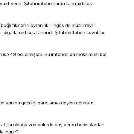
 vaxt verilir. Şifahi imtahanlarda fənn, ixtisas
fikirlərini öyrənirik. “İngilis dili müəllimliyi”
igərləri ixtisas fənni idi. Şifahi imtahan cavabları
ən isə 49 bal almışam. Bu imtahan da maksimum bal
rin yanına qaçdığı gənc əməkdaşları görürəm.
zarətçisi olduğu zamanlarda baş verən hadisələrdən
ə inanır”.