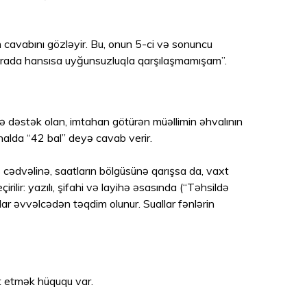
 cavabını gözləyir. Bu, onun 5-ci və sonuncu
burada hansısa uyğunsuzluqla qarşılaşmamışam”.
ə dəstək olan, imtahan götürən müəllimin əhvalının
halda “42 bal” deyə cavab verir.
cədvəlinə, saatların bölgüsünə qarışsa da, vaxt
rilir: yazılı, şifahi və layihə əsasında (“Təhsildə
llar əvvəlcədən təqdim olunur. Suallar fənlərin
t etmək hüququ var.