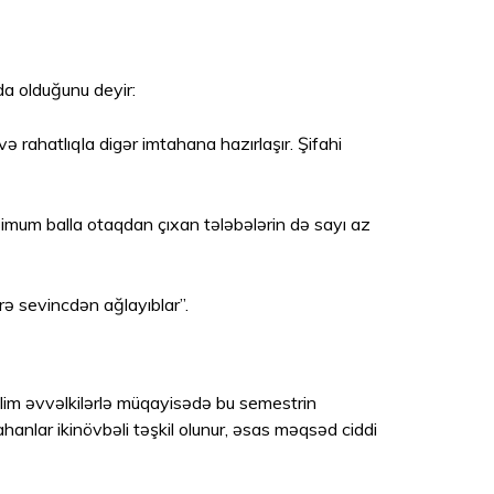
da olduğunu deyir:
ə rahatlıqla digər imtahana hazırlaşır. Şifahi
imum balla otaqdan çıxan tələbələrin də sayı az
örə sevincdən ağlayıblar”.
əllim əvvəlkilərlə müqayisədə bu semestrin
tahanlar ikinövbəli təşkil olunur, əsas məqsəd ciddi