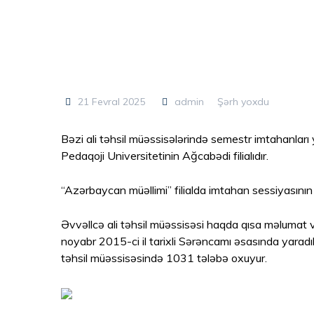
21 Fevral 2025
admin
Şərh yoxdu
Bəzi ali təhsil müəssisələrində semestr imtahanları
Pedaqoji Universitetinin Ağcabədi filialıdır.
“Azərbaycan müəllimi” filialda imtahan sessiyasının 
Əvvəllcə ali təhsil müəssisəsi haqda qısa məlumat ve
noyabr 2015-ci il tarixli Sərəncamı əsasında yaradılı
təhsil müəssisəsində 1031 tələbə oxuyur.