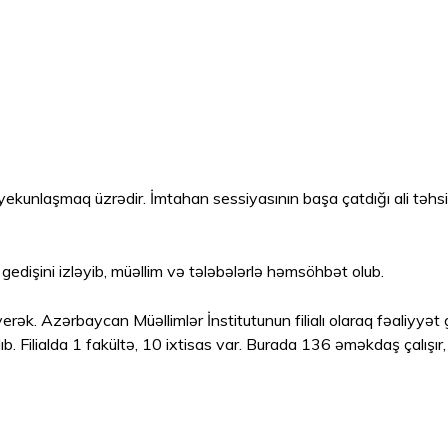
 yekunlaşmaq üzrədir. İmtahan sessiyasının başa çatdığı ali təh
gedişini izləyib, müəllim və tələbələrlə həmsöhbət olub.
rək. Azərbaycan Müəllimlər İnstitutunun filialı olaraq fəaliyyət 
b. Filialda 1 fakültə, 10 ixtisas var. Burada 136 əməkdaş çalışır,