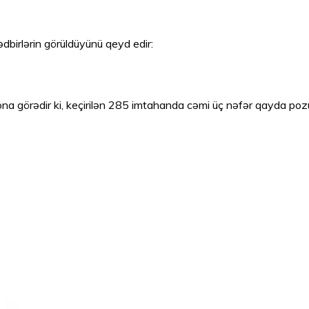
dbirlərin görüldüyünü qeyd edir:
ona görədir ki, keçirilən 285 imtahanda cəmi üç nəfər qayda poz