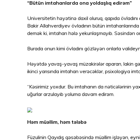
“Bütün imtahanlarda ona yoldaşlıq edirəm”
Universitetin həyətinə daxil oluruq, qapıda övladın
Bakir Allahverdiyev övladının bütün imtahanlarında 
demək ki, imtahan hələ yekunlaşmayıb. Səsindən onun
Burada onun kimi övladını gözləyən onlarla valideyn
Həyətdə yavaş-yavaş müzakirələr aparan, lakin gərgin 
ikinci yarısında imtahan verəcəklər, psixologiya imta
“Kəsirimiz yoxdur. Bu imtahanın da nəticələrinin yax
uğurlar arzulayıb yoluma davam edirəm.
Həm müəllim, həm tələbə
Füzulinin Qayıdış qəsəbəsində müəllim işləyən, eyni