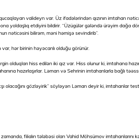
ı qucaqlayan valideyn var. Üz ifadələrindən qızının imtahan nətic
ona yoldaşlıq etdiyini bildirir. “Üzügülər gələndə ürəyim dağa 
 nəticəsini bilirəm, məni həmişə sevindirib”.
 var, hər birinin həyəcanlı olduğu görünür.
olduqları hiss edilən iki qız var. Hiss olunur ki, imtahana hazırl
hanına hazırlaşırlar. Ləman və Sehrinin imtahanlarla bağlı təəssür
şı olacağını gözləyirik” söyləyən Ləman deyir ki, imtahanlar test
 zamanda, filialın tələbəsi olan Vahid Möhsümov imtahanlarını k