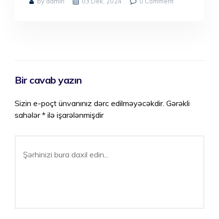
by admin
03 Dek, 2024
0
Comment
Bir cavab yazın
Sizin e-poçt ünvanınız dərc edilməyəcəkdir.
Gərəkli
sahələr
*
ilə işarələnmişdir