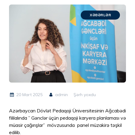
XƏBƏRLƏR
20 Mart 2025
admin
Şərh yoxdu
Azərbaycan Dövlət Pedaqoji Üniversitesinin Ağcabədi
fililalında ” Gənclər üçün pedaqoji karyera planlaması və
müasir çağırışlar” mövzusunda panel müzakirə təşkil
edilib.