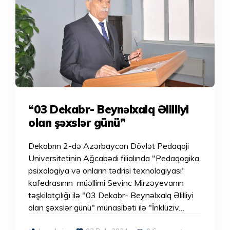
“03 Dekabr- Beynəlxalq Əlilliyi
olan şəxslər günü”
Dekabrın 2-də Azərbaycan Dövlət Pedaqoji
Universitetinin Ağcabədi filialında "Pedaqogika,
psixologiya və onların tədrisi texnologiyası“
kafedrasının müəllimi Sevinc Mirzəyevanın
təşkilatçılığı ilə "03 Dekabr- Beynəlxalq Əlilliyi
olan şəxslər günü" münasibəti ilə "İnklüziv…