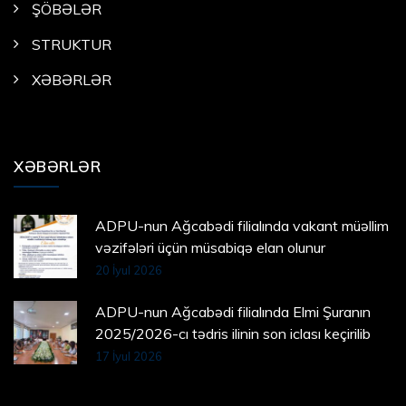
ŞÖBƏLƏR
STRUKTUR
XƏBƏRLƏR
XƏBƏRLƏR
ADPU-nun Ağcabədi filialında vakant müəllim
vəzifələri üçün müsabiqə elan olunur
20 İyul 2026
ADPU-nun Ağcabədi filialında Elmi Şuranın
2025/2026-cı tədris ilinin son iclası keçirilib
17 İyul 2026