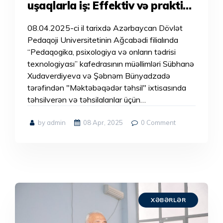
uşaqlarla iş: Effektiv və praktik
yanaşmalar” mövzusunda təlim
08.04.2025-ci il tarixdə Azərbaycan Dövlət
keçirilib.
Pedaqoji Universitetinin Ağcabədi filialında
“Pedaqogika, psixologiya və onların tədrisi
texnologiyası” kafedrasının müəllimləri Sübhanə
Xudaverdiyeva və Şəbnəm Bünyadzadə
tərəfindən "Məktəbəqədər təhsil" ixtisasında
təhsilverən və təhsilalanlar üçün…
by admin
08 Apr, 2025
0
Comment
XƏBƏRLƏR