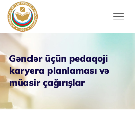
Skip
to
content
Gənclər üçün pedaqoji
karyera planlaması və
müasir çağırışlar