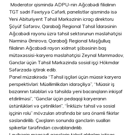
Moderator qismində ADPU-nin Ağcabədi filialının
TGT sədri Fəxriyyə Cəfərli, panelistlər qismində isə
Yeni Abituriyent Təhsil Mərkəzinin icraçı direktoru
Şöyüf Səfərov, Qarabağ Regional Təhsil İdarəsinin
Ağcabədi rayonu üzrə təhsil sektorunun məsləhətçisi
Nərminə Əmirova, Qarabağ Regional Məşğulluq
filialının Ağcabədi rayon xidmət şöbəsinin baş
mütəxəssisi-karyera məsləhətçisi Zeynal Məmmədov,
Gənclər üçün Təhsil Mərkəzində sosial işçi Hökmdar
Səfərzadə iştirak edib.
Panel müzakirədə “Təhsil işçiləri üçün müasir karyera
perspektivləri: Müəllimlikdən idarəçiliyə”, “Müasir iş
bazarının tələbləri və təhsildə yeni bacarıqların inkişaf
etdirilməsi”, “Gənclər üçün pedaqoji karyeranın
üstünlükləri və çətinlikləri”, “İnklüziv təhsil və sosial
işçinin rolu” mövzuları ətrafında bir sıra önəmli fikirlər
səsləndirilib. Çıxışların sonunda gənclərin sualları
spikerlər tərəfindən cavablandırılıb.
Layihənin məqsədi gənclərin təhsil aldıqları ixtisas