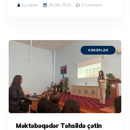
by admin
28 Okt, 2025
0
Comment
XƏBƏRLƏR
Məktəbəqədər Təhsildə çətin