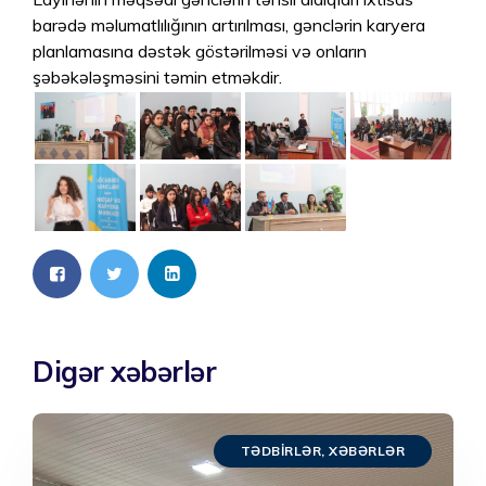
barədə məlumatlılığının artırılması, gənclərin karyera
planlamasına dəstək göstərilməsi və onların
şəbəkələşməsini təmin etməkdir.
Digər xəbərlər
TƏDBIRLƏR
,
XƏBƏRLƏR