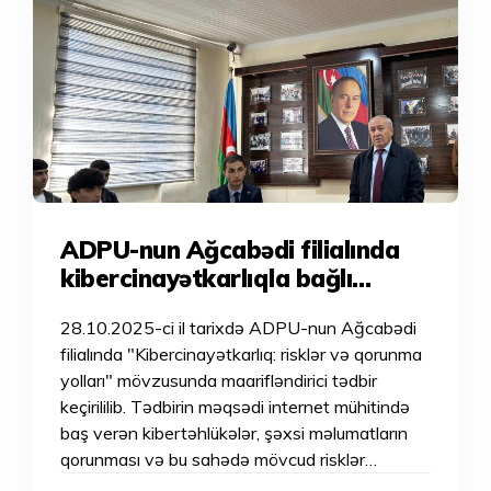
ADPU-nun Ağcabədi filialında
kibercinayətkarlıqla bağlı
maarifləndirici tədbir
28.10.2025-ci il tarixdə ADPU-nun Ağcabədi
filialında "Kibercinayətkarlıq: risklər və qorunma
yolları" mövzusunda maarifləndirici tədbir
keçirililib. Tədbirin məqsədi internet mühitində
baş verən kibertəhlükələr, şəxsi məlumatların
qorunması və bu sahədə mövcud risklər…