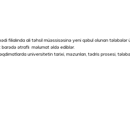
 filialında ali təhsil müəssisəsinə yeni qəbul olunan tələbələr 
et barədə ətraflı məlumat əldə ediblər.
 təqdimatlarda universitetin tarixi, məzunları, tədris prosesi, təl