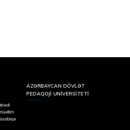
AZƏRBAYCAN DÖVLƏT
PEDAQOJI UNIVERSITETI
bədi
 müəllim
müsabiqə