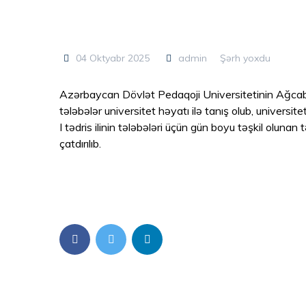
04 Oktyabr 2025
admin
Şərh yoxdu
Azərbaycan Dövlət Pedaqoji Universitetinin Ağcabədi
tələbələr universitet həyatı ilə tanış olub, universit
I tədris ilinin tələbələri üçün gün boyu təşkil olunan
çatdırılıb.