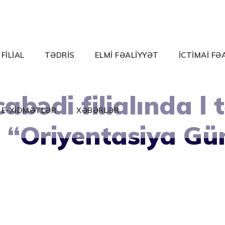
FİLİAL
TƏDRİS
ELMİ FƏALİYYƏT
İCTİMAİ FƏ
ədi filialında l tə
E-XİDMƏTLƏR
XƏBƏRLƏR
n “Oriyentasiya Gün