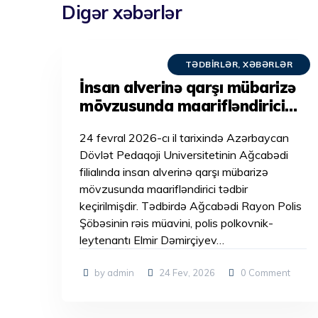
Digər xəbərlər
TƏDBIRLƏR
,
XƏBƏRLƏR
İnsan alverinə qarşı mübarizə
mövzusunda maarifləndirici
tədbir keçirilmişdir.
24 fevral 2026-cı il tarixində Azərbaycan
Dövlət Pedaqoji Universitetinin Ağcabədi
filialında insan alverinə qarşı mübarizə
mövzusunda maarifləndirici tədbir
keçirilmişdir. Tədbirdə Ağcabədi Rayon Polis
Şöbəsinin rəis müavini, polis polkovnik-
leytenantı Elmir Dəmirçiyev…
by admin
24 Fev, 2026
0
Comment