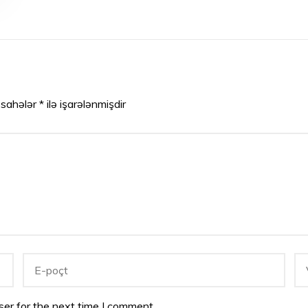
 sahələr
*
ilə işarələnmişdir
er for the next time I comment.