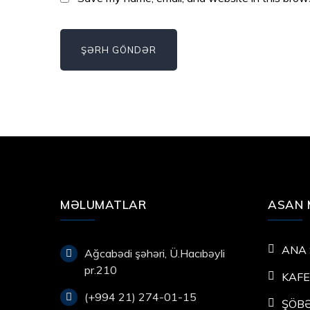
MƏLUMATLAR
ASAN 
ANA 
Ağcabədi şəhəri, Ü.Hacıbəyli
pr.210
KAF
(+994 21) 274-01-15
ŞÖB