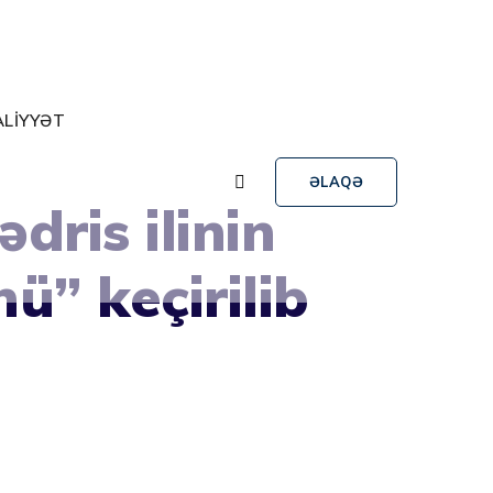
ALİYYƏT
ƏLAQƏ
dris ilinin
ü” keçirilib