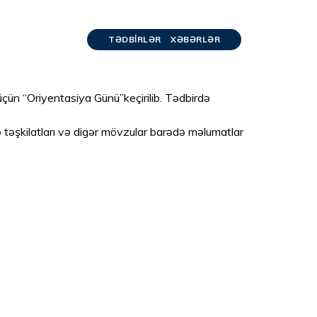
TƏDBIRLƏR
XƏBƏRLƏR
üçün “Oriyentasiya Günü”keçirilib. Tədbirdə
əbə təşkilatları və digər mövzular barədə məlumatlar