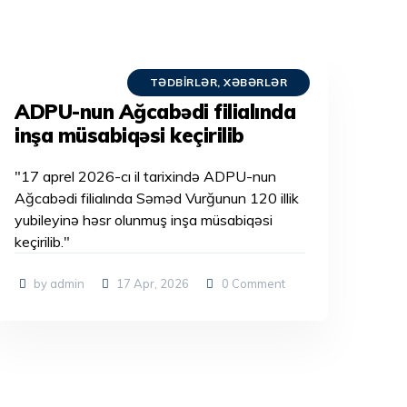
TƏDBIRLƏR
,
XƏBƏRLƏR
ADPU-nun Ağcabədi filialında
inşa müsabiqəsi keçirilib
"17 aprel 2026-cı il tarixində ADPU-nun
Ağcabədi filialında Səməd Vurğunun 120 illik
yubileyinə həsr olunmuş inşa müsabiqəsi
keçirilib."
by admin
17 Apr, 2026
0
Comment