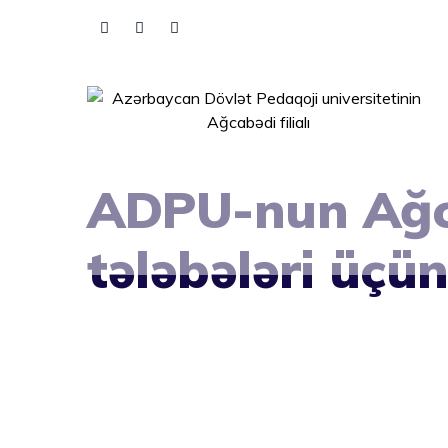
Skip
to
content
ADPU-nun Ağcab
tələbələri üçü