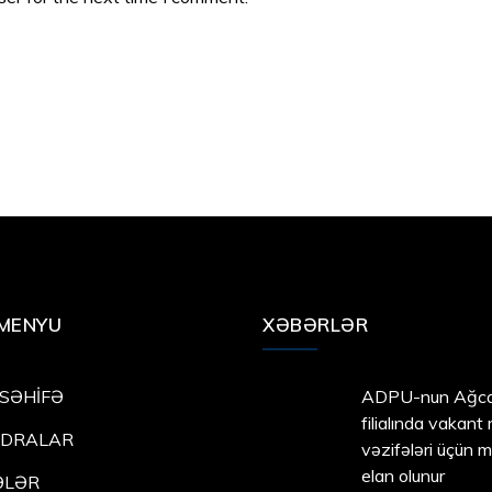
MENYU
XƏBƏRLƏR
SƏHİFƏ
ADPU-nun Ağca
filialında vakant
EDRALAR
vəzifələri üçün 
elan olunur
ƏLƏR