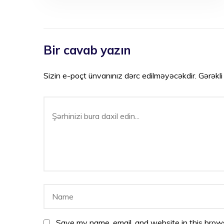
Bir cavab yazın
Sizin e-poçt ünvanınız dərc edilməyəcəkdir.
Gərəkli
Save my name, email, and website in this brows