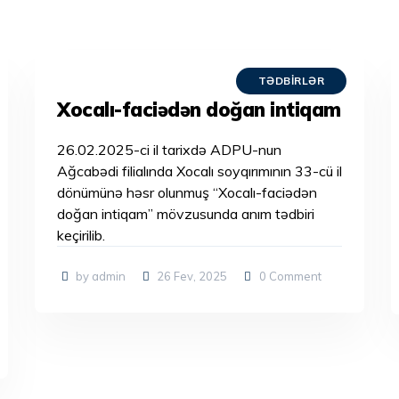
TƏDBIRLƏR
Xocalı-faciədən doğan intiqam
26.02.2025-ci il tarixdə ADPU-nun
Ağcabədi filialında Xocalı soyqırımının 33-cü il
dönümünə həsr olunmuş “Xocalı-faciədən
doğan intiqam” mövzusunda anım tədbiri
keçirilib.
by admin
26 Fev, 2025
0
Comment