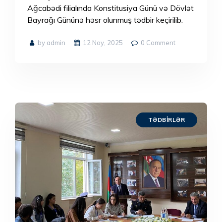
Ağcabədi filialında Konstitusiya Günü və Dövlət
Bayrağı Gününə həsr olunmuş tədbir keçirilib.
by admin
12 Noy, 2025
0
Comment
TƏDBIRLƏR