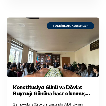
TƏDBIRLƏR
,
XƏBƏRLƏR
Konstitusiya Günü və Dövlət
Bayrağı Gününə həsr olunmuş
tədbir keçirilib.
12 noyabr 2025-ci il tarixində ADPU-nun