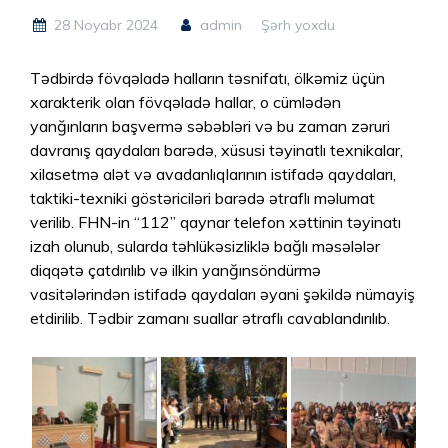
28 Noyabr 2024
admin
Şərh yoxdu
Tədbirdə fövqəladə halların təsnifatı, ölkəmiz üçün
xarakterik olan fövqəladə hallar, o cümlədən
yanğınların başvermə səbəbləri və bu zaman zəruri
davranış qaydaları barədə, xüsusi təyinatlı texnikalar,
xilasetmə alət və avadanlıqlarının istifadə qaydaları,
taktiki-texniki göstəriciləri barədə ətraflı məlumat
verilib. FHN-in “112” qaynar telefon xəttinin təyinatı
izah olunub, sularda təhlükəsizliklə bağlı məsələlər
diqqətə çatdırılıb və ilkin yanğınsöndürmə
vasitələrindən istifadə qaydaları əyani şəkildə nümayiş
etdirilib. Tədbir zamanı suallar ətraflı cavablandırılıb.