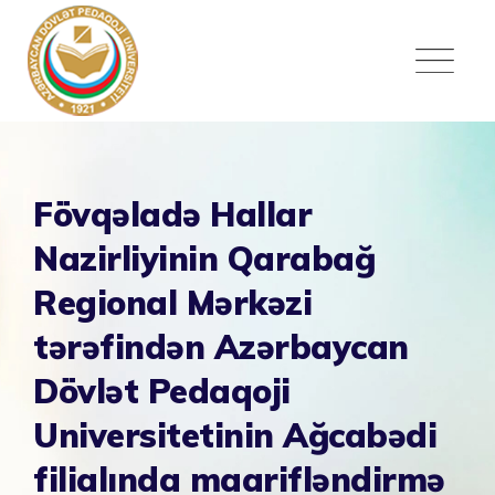
Skip
to
content
Fövqəladə Hallar
Nazirliyinin Qarabağ
Regional Mərkəzi
tərəfindən Azərbaycan
Dövlət Pedaqoji
Universitetinin Ağcabədi
filialında maarifləndirmə