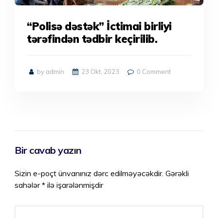
“Polisə dəstək” İctimai birliyi
tərəfindən tədbir keçirilib.
by admin
23 Okt, 2023
0
Comment
Bir cavab yazın
Sizin e-poçt ünvanınız dərc edilməyəcəkdir.
Gərəkli
sahələr
*
ilə işarələnmişdir