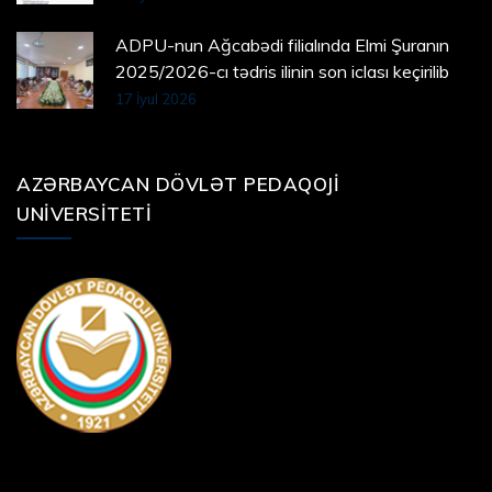
ADPU-nun Ağcabədi filialında Elmi Şuranın
2025/2026-cı tədris ilinin son iclası keçirilib
17 İyul 2026
AZƏRBAYCAN DÖVLƏT PEDAQOJI
UNIVERSITETI