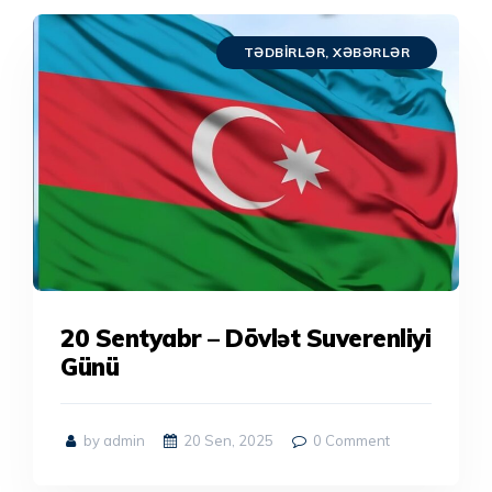
TƏDBIRLƏR
,
XƏBƏRLƏR
20 Sentyabr – Dövlət Suverenliyi
Günü
by admin
20 Sen, 2025
0
Comment