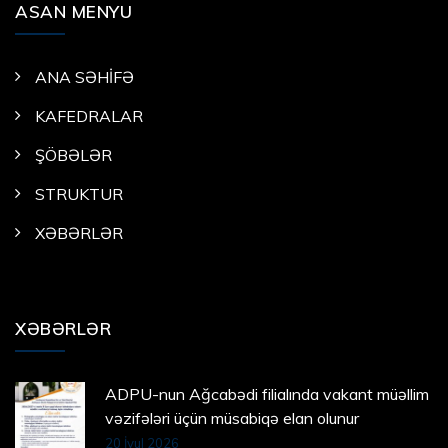
ASAN MENYU
ANA SƏHİFƏ
KAFEDRALAR
ŞÖBƏLƏR
STRUKTUR
XƏBƏRLƏR
XƏBƏRLƏR
ADPU-nun Ağcabədi filialında vakant müəllim
vəzifələri üçün müsabiqə elan olunur
20 İyul 2026